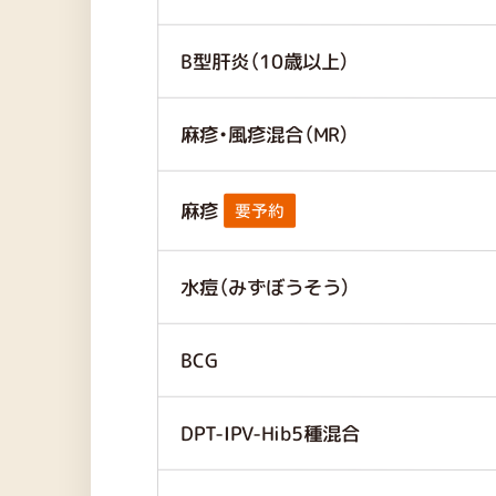
B型肝炎（10歳以上）
麻疹・風疹混合（MR）
麻疹
要予約
水痘（みずぼうそう）
BCG
DPT-IPV-Hib5種混合